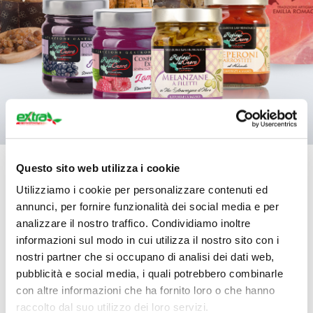
I nostri
Marchi
Questo sito web utilizza i cookie
Il nostro
Blog
Utilizziamo i cookie per personalizzare contenuti ed
Le Regioni del Cuore
è la nostra linea di prodotti nata
annunci, per fornire funzionalità dei social media e per
Scopri le ultime novità e gli articoli
per valorizzare le specialità artigianali campane. La
analizzare il nostro traffico. Condividiamo inoltre
passione e la tradizione, che si tramandano da
informazioni sul modo in cui utilizza il nostro sito con i
generazioni, sono i pilastri fondamentali per un marchio
nostri partner che si occupano di analisi dei dati web,
pubblicità e social media, i quali potrebbero combinarle
volto a diffondere la qualità e il gusto dei prodotti
con altre informazioni che ha fornito loro o che hanno
regionali locali.
raccolto dal suo utilizzo dei loro servizi.