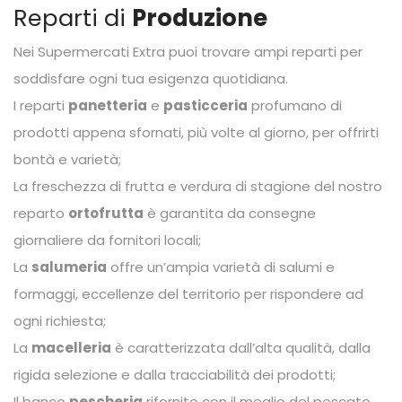
Reparti di
Produzione
Nei Supermercati Extra puoi trovare ampi reparti per
soddisfare ogni tua esigenza quotidiana.
I reparti
panetteria
e
pasticceria
profumano di
prodotti appena sfornati, più volte al giorno, per offrirti
bontà e varietà;
La freschezza di frutta e verdura di stagione del nostro
reparto
ortofrutta
è garantita da consegne
giornaliere da fornitori locali;
La
salumeria
offre un’ampia varietà di salumi e
formaggi, eccellenze del territorio per rispondere ad
ogni richiesta;
La
macelleria
è caratterizzata dall’alta qualità, dalla
rigida selezione e dalla tracciabilità dei prodotti;
Il banco
pescheria
rifornito con il meglio del pescato