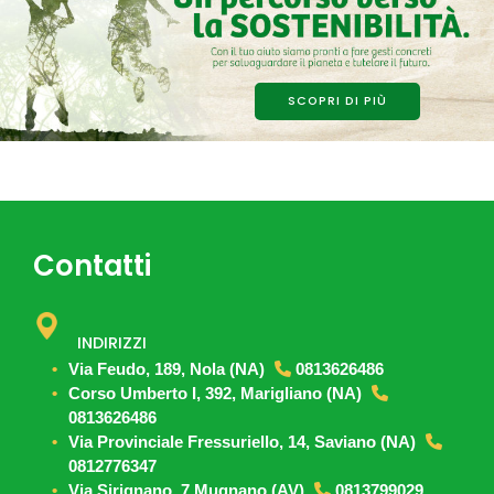
SCOPRI DI PIÙ
Contatti
INDIRIZZI
Via Feudo, 189, Nola (NA)
0813626486
Corso Umberto I, 392, Marigliano (NA)
0813626486
Via Provinciale Fressuriello, 14, Saviano (NA)
0812776347
Via Sirignano, 7,Mugnano (AV)
0813799029